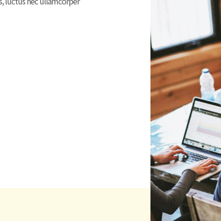
us, luctus nec ullamcorper