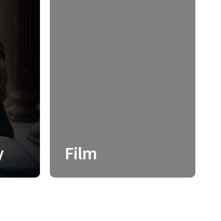
y
Film