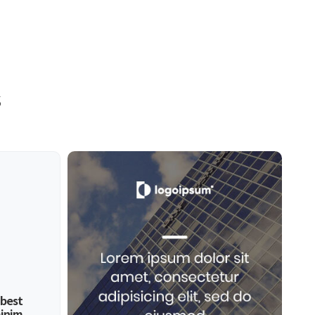
s
 best
minim