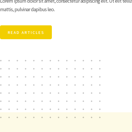
Lorem ipsum dolor sit amet, consectetur adipiscing elit. Ut elit tell
mattis, pulvinar dapibus leo.
READ ARTICLES