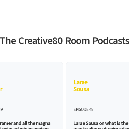
The Creative80 Room Podcast
Larae
r
Sousa
49
EPISODE 48
Bramer and all the magna
Larae Sousa on what is the
ut enim ad minim veniam
way to aliqua ut enim ad 