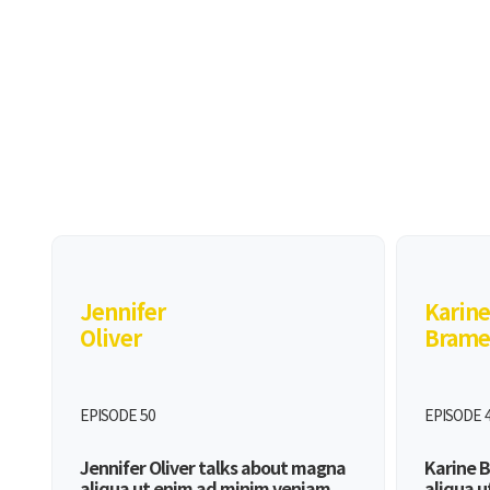
Jennifer
Karine
Oliver
Brame
EPISODE 50
EPISODE 
Jennifer Oliver talks about magna
Karine 
aliqua ut enim ad minim veniam
aliqua 