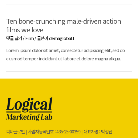
Ten bone-crunching male-driven action
films we love
댓글 달기
/
Film
/ 글쓴이
demaglobal1
Lorem ipsum dolor sit amet, consectetur adipisicing elit, sed do
eiusmod tempor incididunt ut labore et dolore magna aliqua.
디마글로벌 | 사업자등록번호 : 435-25-00359 | 대표자명 : 박성진